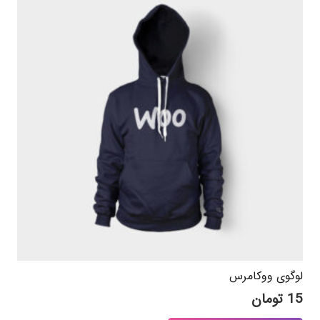
لوگوی ووکامرس
15
تومان