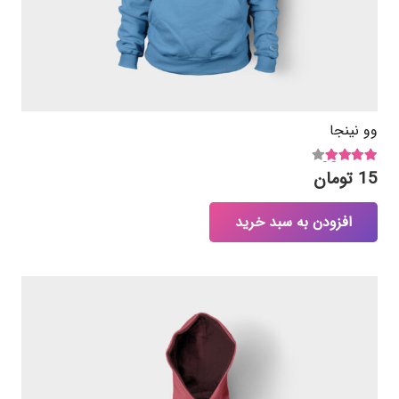
وو نینجا
امتیاز
4.00
از 5
15
تومان
افزودن به سبد خرید