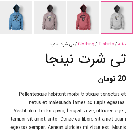
خانه
/
T-shirts
/
Clothing
/ تی شرت نینجا
تی شرت نینجا
20
تومان
Pellentesque habitant morbi tristique senectus et
netus et malesuada fames ac turpis egestas.
Vestibulum tortor quam, feugiat vitae, ultricies eget,
tempor sit amet, ante. Donec eu libero sit amet quam
egestas semper. Aenean ultricies mi vitae est. Mauris