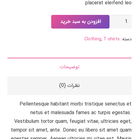
placerat eleifend leo.
تی
افزودن به سبد خرید
شرت
نینجا
دسته:
T-shirts
,
Clothing
عدد
توضیحات
نظرات (0)
Pellentesque habitant morbi tristique senectus et
netus et malesuada fames ac turpis egestas.
Vestibulum tortor quam, feugiat vitae, ultricies eget,
tempor sit amet, ante. Donec eu libero sit amet quam
egestas semper. Aenean ultricies mi vitae est. Mauris